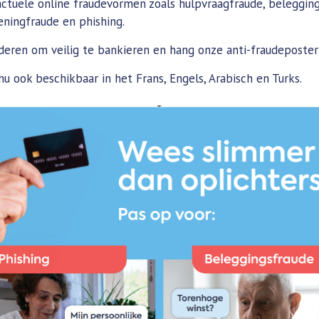
ctuele online fraudevormen zoals hulpvraagfraude, belegging
eningfraude en phishing.
eren om veilig te bankieren en hang onze anti-fraudeposter 
nu ook beschikbaar in het Frans, Engels, Arabisch en Turks.