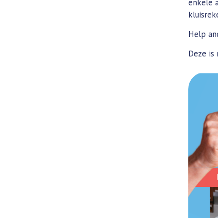
enkele a
kluisrek
Help and
Deze is 