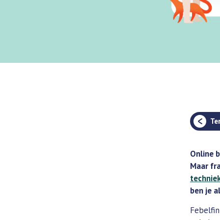
Te
Online b
Maar fra
technie
ben je a
Febelfi